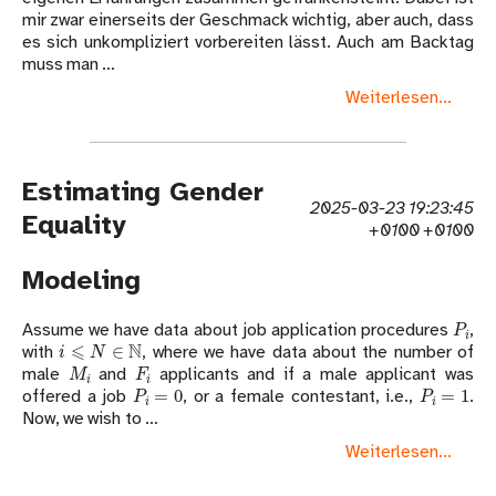
mir zwar einerseits der Geschmack wichtig, aber auch, dass
es sich unkompliziert vorbereiten lässt. Auch am Backtag
muss man …
Weiterlesen...
Estimating Gender
2025-03-23 19:23:45
Equality
+0100 +0100
Modeling
P
i
Assume we have data about job application procedures
,
i
⩽
N
∈
N
with
, where we have data about the number of
M
i
F
i
male
and
applicants and if a male applicant was
P
i
=
0
P
i
=
1
offered a job
, or a female contestant, i.e.,
.
Now, we wish to …
Weiterlesen...